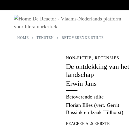
HOME
TEKSTEN
BETOVERENDE STILTE
U bent hier:
NON-FICTIE, RECENSIES
De ontdekking van he
landschap
Erwin Jans
Betoverende stilte
Florian Illies (vert. Gerrit
Bussink en Izaak Hillhorst)
REAGEER ALS EERSTE