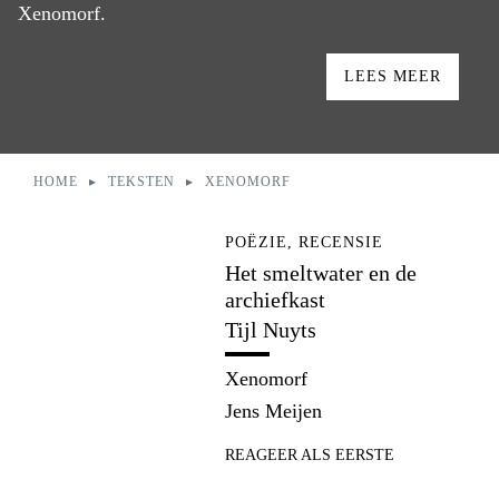
Xenomorf.
LEES MEER
HOME
TEKSTEN
XENOMORF
U bent hier:
POËZIE, RECENSIE
Het smeltwater en de
archiefkast
Tijl Nuyts
Xenomorf
Jens Meijen
REAGEER ALS EERSTE